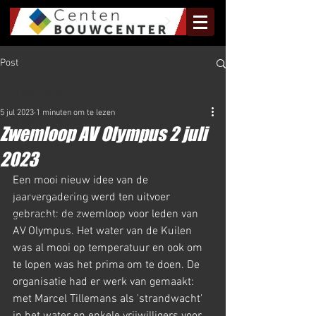
Post
Al het Nieuws
5 jul 2023
1 minuten om te lezen
Al het Nieuws
Zwemloop AV Olympus 2 juli
Olympus Nieuws
2023
Halve Marathon Nieuws
Een mooi nieuw idee van de 
Rundje Mill Nieuws
jaarvergadering werd ten uitvoer 
gebracht: de zwemloop voor leden van 
Kuilenloop Nieuws
AV Olympus. Het water van de Kuilen 
was al mooi op temperatuur en ook om 
te lopen was het prima om te doen. De 
organisatie had er werk van gemaakt: 
met Marcel Tillemans als 'strandwacht' 