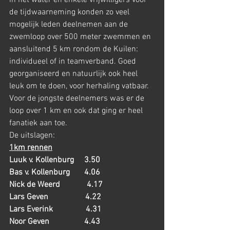
in het water en enkele vrijwilligers voor 
de tijdwaarneming konden zo veel 
mogelijk leden deelnemen aan de 
zwemloop over 500 meter zwemmen en 
aansluitend 5 km rondom de Kuilen: 
individueel of in teamverband. Goed 
georganiseerd en natuurlijk ook heel 
leuk om te doen, voor herhaling vatbaar. 
Voor de jongste deelnemers was er de 
loop over 1 km en ook dat ging er heel 
fanatiek aan toe.
De uitslagen:
1km rennen
Luuk v. Kollenburg     3.50
Bas v. Kollenburg       4.06
Nick de Weerd             4.17
Lars Geven                  4.22
Lars Everink                4.31
Noor Geven                 4.43