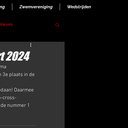
ing
Zwemvereniging
Wedstrijden
 Nieuws
t 2024
ima 
 3e plaats in de 
gedaan! Daarmee 
a-cross-
s de nummer 1 