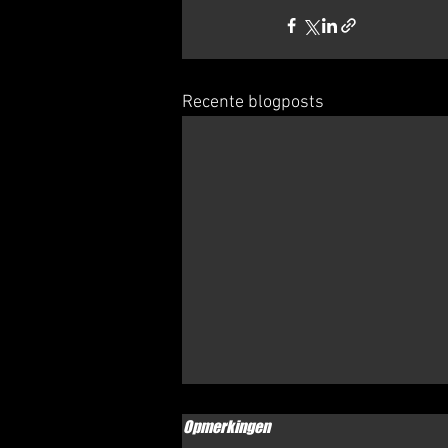
Recente blogposts
Etten-Leur / Belfeld / Apeldoorn 4
Opmerkingen
febr. 2024