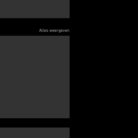
Alles weergeven
uilcross Berg en Dal 21
ri 2023