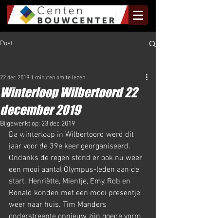
Post
Al het Nieuws
22 dec 2019
1 minuten om te lezen
Al het Nieuws
Winterloop Wilbertoord 22
Olympus Nieuws
december 2019
Halve Marathon Nieuws
Bijgewerkt op:
23 dec 2019
Rundje Mill Nieuws
De winterloop in Wilbertoord werd dit 
jaar voor de 39e keer georganiseerd. 
Kuilenloop Nieuws
Ondanks de regen stond er ook nu weer 
een mooi aantal Olympus-leden aan de 
start. Henriëtte, Mientje, Emy, Rob en 
Ronald konden met een mooi presentje 
weer naar huis. Tim Manders 
onderstreepte opnieuw zijn goede vorm 