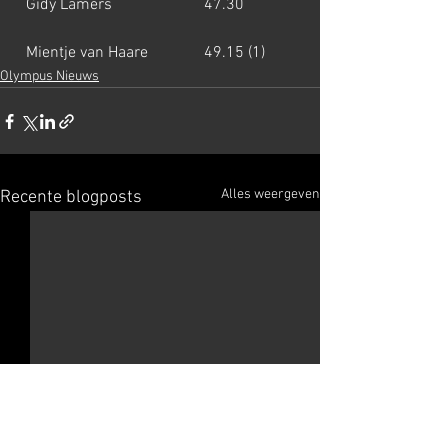
  Gidy Lamers                       47.30
  Mientje van Haare              49.15 (1)
Olympus Nieuws
Alles weergeven
Recente blogposts