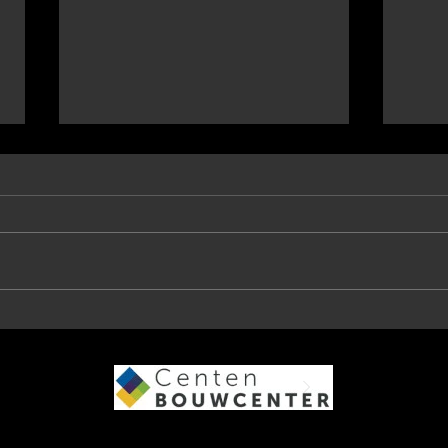
Etten-Leur / Belfeld / Apeldoorn 4
Vlakw
febr. 2024
janua
Op verschillende fronten waren
Prach
deze dag weer leden actief. Remko
beloo
van de Bungelaar was in Etten-
Venra
Leur voor een Run-Bike-Run over
en Da
6-20-3 km...
Olymp
Inloggen/aanmelden