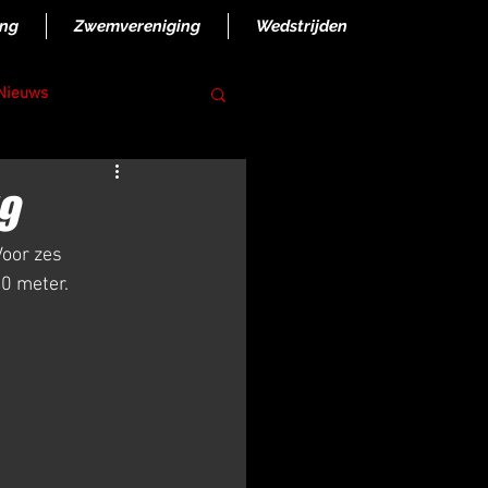
ing
Zwemvereniging
Wedstrijden
 Nieuws
9
Voor zes 
0 meter. 