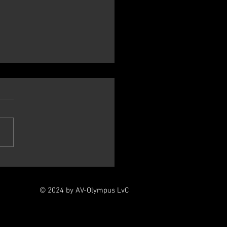
atercross Venray 28
ri 2024
tig loopweer en een prima
pbaar parcours dit jaar in
y. Net als voige week in Berg
l toch weer de nodige
us...
© 2024 by AV-Olympus LvC
Webmaster Login