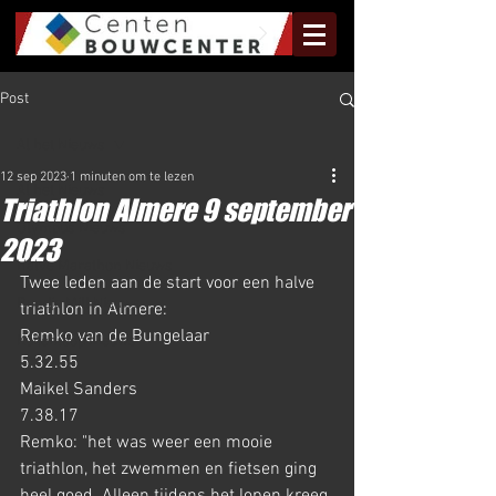
Post
Al het Nieuws
12 sep 2023
1 minuten om te lezen
Al het Nieuws
Triathlon Almere 9 september
Olympus Nieuws
2023
Halve Marathon Nieuws
Twee leden aan de start voor een halve 
Rundje Mill Nieuws
triathlon in Almere:
Remko van de Bungelaar                 
Kuilenloop Nieuws
5.32.55
Maikel Sanders                                 
7.38.17
Remko: "het was weer een mooie 
triathlon, het zwemmen en fietsen ging 