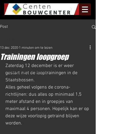
Post
Al het Nieuws
13 dec 2020
1 minuten om te lezen
Al het Nieuws
Trainingen loopgroep
Olympus Nieuws
Zaterdag 12 december is er weer 
Halve Marathon Nieuws
gestart met de looptrainingen in de 
Staatsbossen.
Rundje Mill Nieuws
Alles geheel volgens de corona-
Kuilenloop Nieuws
richtlijnen: dus alles op minimaal 1,5 
meter afstand en in groepjes van 
maximaal 4 personen. Hopelijk kan er op 
deze wijze voorlopig getraind blijven 
worden.