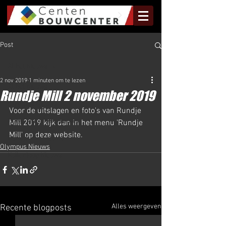
Post
Al het Nieuws
2 nov 2019
1 minuten om te lezen
Al het Nieuws
Rundje Mill 2 november 2019
Olympus Nieuws
Voor de uitslagen en foto's van Rundje 
Halve Marathon Nieuws
Mill 2019 kijk dan in het menu 'Rundje 
Mill' op deze website.
Rundje Mill Nieuws
Olympus Nieuws
Kuilenloop Nieuws
Alles weergeven
Recente blogposts