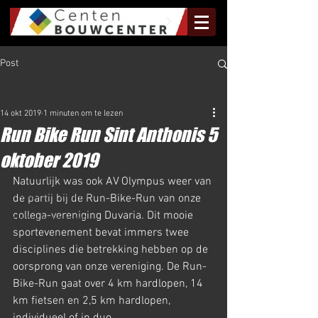
Post
Al het Nieuws
14 okt 2019
1 minuten om te lezen
Al het Nieuws
Run Bike Run Sint Anthonis 5
Olympus Nieuws
oktober 2019
Halve Marathon Nieuws
Natuurlijk was ook AV Olympus weer van 
Rundje Mill Nieuws
de partij bij de Run-Bike-Run van onze 
collega-vereniging Duvaria. Dit mooie 
Kuilenloop Nieuws
sportevenement bevat immers twee 
disciplines die betrekking hebben op de 
oorsprong van onze vereniging. De Run-
Bike-Run gaat over 4 km hardlopen, 14 
km fietsen en 2,5 km hardlopen, 