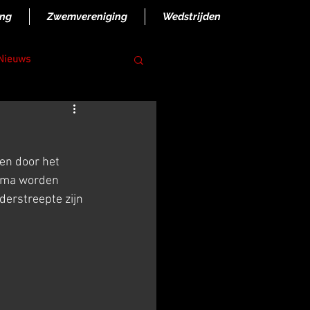
ing
Zwemvereniging
Wedstrijden
 Nieuws
en door het 
rima worden 
erstreepte zijn 