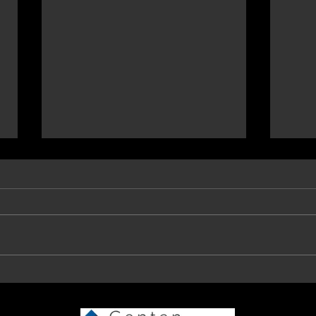
Etten-Leur / Belfeld / Apeldoorn 4
Vlakw
febr. 2024
janua
Op verschillende fronten waren
Prach
deze dag weer leden actief. Remko
beloo
van de Bungelaar was in Etten-
Venra
Leur voor een Run-Bike-Run over
en Da
6-20-3 km...
Olymp