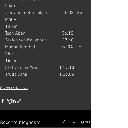
5 km
Jan van de Bungelaar             25.38   3e 
M60+
10 km
Toon Aben                                56.18
Stefan van Kollenburg            47.40
Marian Kerkhof                       56.04   2e 
V50+
15 km
Stef van der Wijst                 1.17.10
Trudo Jans                            1.36.06
Olympus Nieuws
Alles weergeven
Recente blogposts