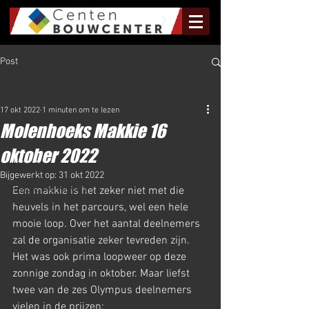
Post
Al het Nieuws
17 okt 2022
1 minuten om te lezen
Al het Nieuws
Molenhoeks Makkie 16
Olympus Nieuws
oktober 2022
Halve Marathon Nieuws
Bijgewerkt op:
31 okt 2022
Rundje Mill Nieuws
Een makkie is het zeker niet met die 
heuvels in het parcours, wel een hele 
Kuilenloop Nieuws
mooie loop. Over het aantal deelnemers 
zal de organisatie zeker tevreden zijn. 
Het was ook prima loopweer op deze 
zonnige zondag in oktober. Maar liefst 
twee van de zes Olympus deelnemers 
vielen in de prijzen: