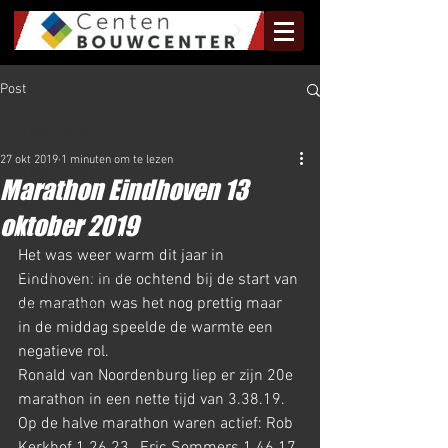
Post
Al het Nieuws
27 okt 2019
1 minuten om te lezen
Al het Nieuws
Marathon Eindhoven 13
Olympus Nieuws
oktober 2019
Halve Marathon Nieuws
Het was weer warm dit jaar in 
Rundje Mill Nieuws
Eindhoven: in de ochtend bij de start van 
de marathon was het nog prettig maar 
Kuilenloop Nieuws
in de middag speelde de warmte een 
negatieve rol.
Ronald van Noordenburg liep er zijn 20e 
marathon in een nette tijd van 3.38.19.
Op de halve marathon waren actief: Rob 