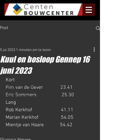
Post
Al het Nieuws
5 jul 2023
1 minuten om te lezen
Al het Nieuws
Kuul en bosloop Gennep 16
Olympus Nieuws
juni 2023
Halve Marathon Nieuws
Kort
Rundje Mill Nieuws
Pim van de Oever              23.41
Eric Sommers                    25.30
Kuilenloop Nieuws
Lang
Rob Kerkhof                       41.11
Marian Kerkhof                  54.05
Mientje van Haare             54.42
Olympus Nieuws