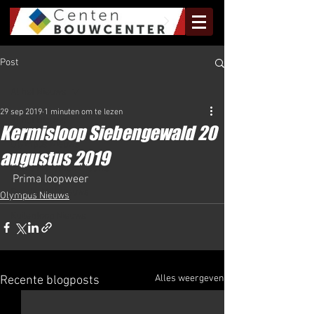
Post
Al het Nieuws
29 sep 2019
1 minuten om te lezen
Al het Nieuws
Kermisloop Siebengewald 20
Olympus Nieuws
augustus 2019
Halve Marathon Nieuws
Prima loopweer
Rundje Mill Nieuws
Olympus Nieuws
Kuilenloop Nieuws
Alles weergeven
Recente blogposts