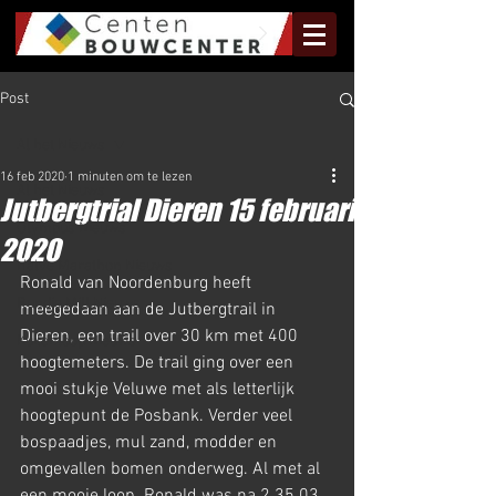
Post
Al het Nieuws
16 feb 2020
1 minuten om te lezen
Al het Nieuws
Jutbergtrial Dieren 15 februari
Olympus Nieuws
2020
Halve Marathon Nieuws
Ronald van Noordenburg heeft 
Rundje Mill Nieuws
meegedaan aan de Jutbergtrail in 
Dieren, een trail over 30 km met 400 
Kuilenloop Nieuws
hoogtemeters. De trail ging over een 
mooi stukje Veluwe met als letterlijk 
hoogtepunt de Posbank. Verder veel 
bospaadjes, mul zand, modder en 
omgevallen bomen onderweg. Al met al 