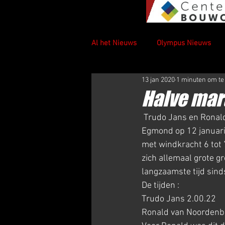
Al het Nieuws
Olympus Nieuws
13 jan 2020
1 minuten om te
Halve mar
 Trudo Jans en Ronald van Noordenburg hebben meegedaan aan de halve marathon van 
Egmond op 12 januari,
met windkracht 6 tot 
zich allemaal grote 
langzaamste tijd sind
De tijden :
Trudo Jans 2.00.22
Ronald van Noordenb