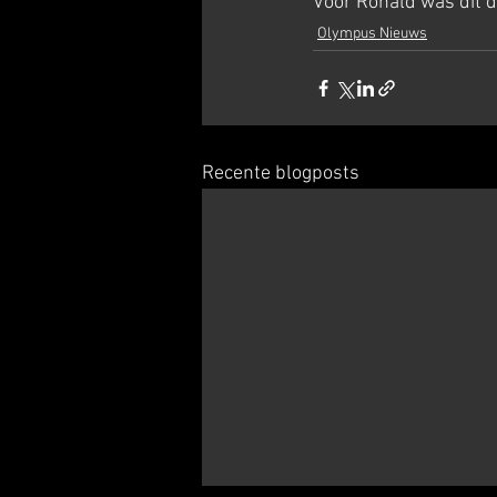
Voor Ronald was dit 
Olympus Nieuws
Recente blogposts