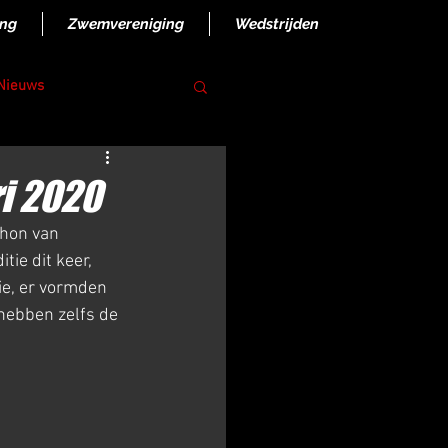
ing
Zwemvereniging
Wedstrijden
 Nieuws
i 2020
ie dit keer, 
ie, er vormden 
hebben zelfs de 