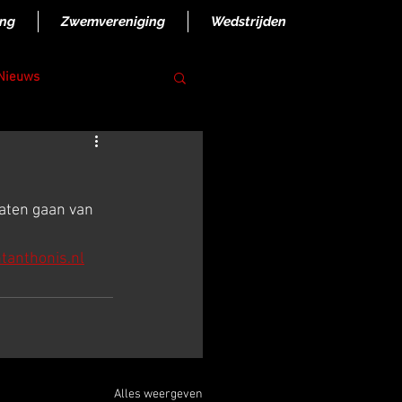
ing
Zwemvereniging
Wedstrijden
 Nieuws
aten gaan van 
anthonis.nl
Alles weergeven