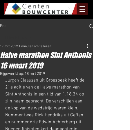
Post
Al het Nieuws
17 mrt 2019
1 minuten om te lezen
Al het Nieuws
Halve marathon Sint Anthonis
Olympus Nieuws
16 maart 2019
Halve Marathon Nieuws
Bijgewerkt op:
18 mrt 2019
Rundje Mill Nieuws
Jurgen Claassen uit Groesbeek heeft de 
21e editie van de Halve marathon van 
Kuilenloop Nieuws
Sint Anthonis in een tijd van 1.18.34 op 
zijn naam gebracht. De verschillen aan 
de kop van de wedstrijd waren klein. 
Nummer twee Rick Hendriks uit Geffen 
en nummer drie Edwin Achterberg uit 
Nuenen finishten kort daar achter in 