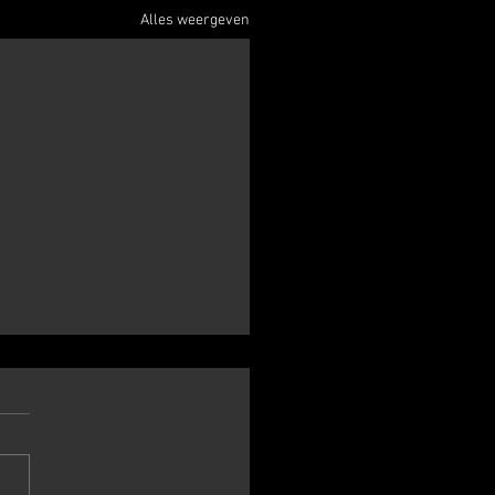
Alles weergeven
atercross Venray 28
ri 2024
tig loopweer en een prima
pbaar parcours dit jaar in
y. Net als voige week in Berg