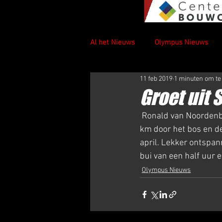
Al het Nieuws
Olympus Nieuws
11 feb 2019
1 minuten om te
Groet uit 
 Ronald van Noordenburg was in Schoorl: "Vandaag meegedaan aan de Groetuitschoorl loop, 30 
km door het bos en de
april. Lekker ontspan
bui van een half uur 
Olympus Nieuws