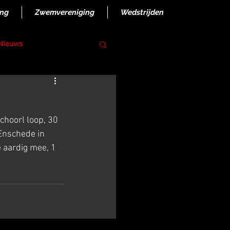
ing
Zwemvereniging
Wedstrijden
 Nieuws
Enschede in 
 aardig mee, 1 