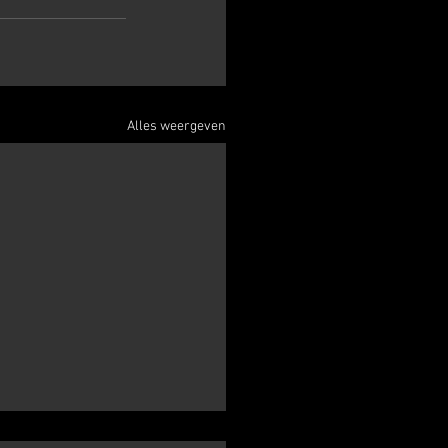
Alles weergeven
atercross Venray 28