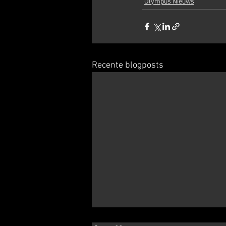
Olympus Nieuws
Recente blogposts
Commanderije cross Milheeze 3