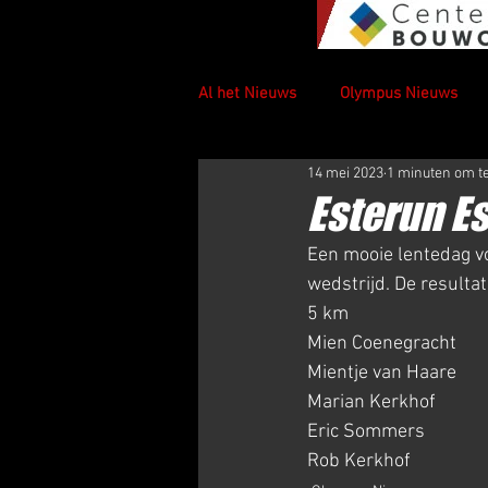
Al het Nieuws
Olympus Nieuws
14 mei 2023
1 minuten om t
Esterun E
Een mooie lentedag v
wedstrijd. De resultat
5 km                               
Mien Coenegracht          31
Mientje van Haare         
Marian Kerkhof          
Eric Sommers            
Rob Kerkhof              