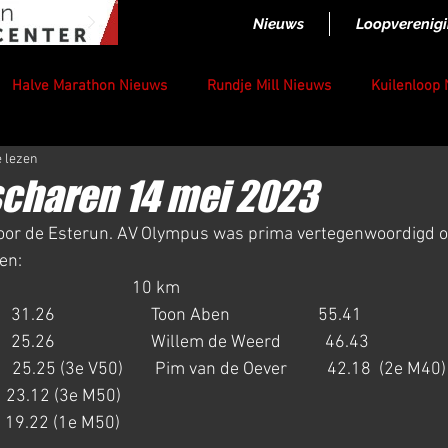
Nieuws
Loopverenig
Halve Marathon Nieuws
Rundje Mill Nieuws
Kuilenloop
e lezen
scharen 14 mei 2023
oor de Esterun. AV Olympus was prima vertegenwoordigd o
en:
                                  10 km
.26                        Toon Aben                      55.41  
 25.26                        Willem de Weerd           46.43
     25.25 (3e V50)        Pim van de Oever          42.18  (2e M40)
    23.12 (3e M50)
     19.22 (1e M50)