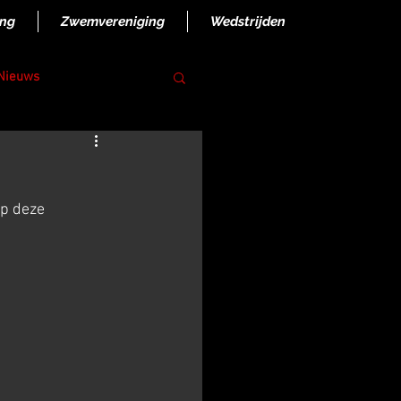
ing
Zwemvereniging
Wedstrijden
 Nieuws
p deze 