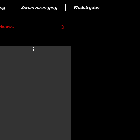
ing
Zwemvereniging
Wedstrijden
 Nieuws