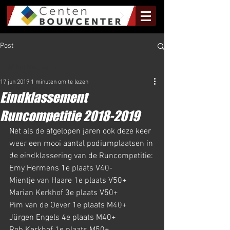
Post
Al het Nieuws
17 jun 2019
1 minuten om te lezen
Al het Nieuws
Eindklassement
Olympus Nieuws
Runcompetitie 2018-2019
Halve Marathon Nieuws
Net als de afgelopen jaren ook deze keer 
Rundje Mill Nieuws
weer een mooi aantal podiumplaatsen in 
de eindklassering van de Runcompetitie:
Kuilenloop Nieuws
Emy Hermens 1e plaats V40-
Mientje van Haare 1e plaats V50+
Marian Kerkhof 3e plaats V50+
Pim van de Oever 1e plaats M40+
Jürgen Engels 4e plaats M40+