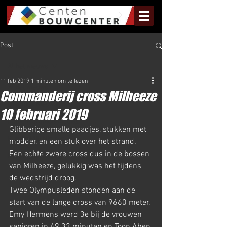
Post
Al het Nieuws
11 feb 2019
1 minuten om te lezen
Al het Nieuws
Commanderij cross Milheeze
Olympus Nieuws
10 februari 2019
Halve Marathon Nieuws
Glibberige smalle paadjes, stukken met 
Rundje Mill Nieuws
modder, en een stuk over het strand. 
Een echte zware cross dus in de bossen 
Kuilenloop Nieuws
van Milheeze, gelukkig was het tijdens 
de wedstrijd droog. 
Twee Olympusleden stonden aan de 
start van de lange cross van 9660 meter. 
Emy Hermens werd 3e bij de vrouwen 