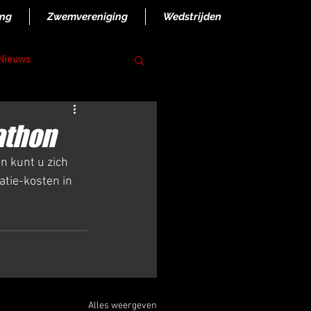
ing
Zwemvereniging
Wedstrijden
 Nieuws
athon
 kunt u zich 
tie-kosten in 
Alles weergeven