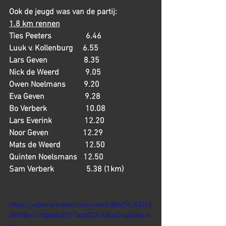
Ook de jeugd was van de partij:
1.8 km rennen
Ties Peeters                 6.46                      
Luuk v. Kollenburg     6.55
Lars Geven                  8.35                       
Nick de Weerd             9.05
Owen Noelmans         9.20                       
Eva Geven                    9.28
Bo Verberk                   10.08                    
Lars Everink                12.20
Noor Geven                 12.29                     
Mats de Weerd            12.50
Quinten Noelsmans   12.50                      
Sam Verberk                5.38 (1km)
https://video.wixstatic.com/video/80ef74_0331d
f9b7fbe4173b8d0cf5f11acb073/480p/mp4/file.m