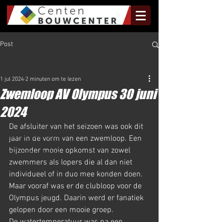
Post
Al het Nieuws
1 jul 2024
2 minuten om te lezen
Al het Nieuws
Zwemloop AV Olympus 30 juni
Olympus Nieuws
2024
Halve Marathon Nieuws
De afsluiter van het seizoen was ook dit 
Rundje Mill Nieuws
jaar in de vorm van een zwemloop. Een 
bijzonder mooie opkomst van zowel 
Kuilenloop Nieuws
zwemmers als lopers die al dan niet 
individueel of in duo mee konden doen.
Maar vooraf was er de clubloop voor de 
Olympus jeugd. Daarin werd er fanatiek 
gelopen door een mooie groep.