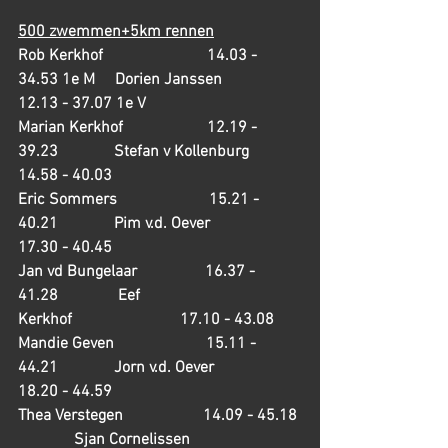
500 zwemmen+5km rennen
Rob Kerkhof                          14.03 - 
34.53 1e M     Dorien Janssen                    
12.13 - 37.07 1e V
Marian Kerkhof                     12.19 - 
39.23              Stefan v Kollenburg             
14.58 - 40.03
Eric Sommers                       15.21 - 
40.21              Pim v.d. Oever                      
17.30 - 40.45
Jan vd Bungelaar                 16.37 - 
41.28               Eef 
Kerkhof                           17.10 - 43.08
Mandie Geven                       15.11 - 
44.21              Jorn v.d. Oever                     
18.20 - 44.59
Thea Verstegen                    14.09 - 45.18 
              Sjan Cornelissen                  