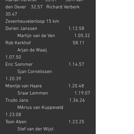
Marian Kerkhof       35.31       Jorn van 
den Oever    32.57   Richard Verberk     
30.47
Zevenheuvelenloop 15 km
Dorien Janssen                          1.12.58     
          Martijn van de Ven                1.05.32
Rob Kerkhof                                   58.11    
          Arjan de Waaij                        
1.07.50
Eric Sommer                              1.14.57     
          Sjan Cornelissen                   
1.20.39
Mientje van Haare                      1.20.48     
          Sraar Lemmen                      1.19.07
Trudo Jans                                  1.36.26    
          MArius van Kuppeveld           
1.23.08
Toon Aben                                   1.23.25     
          Stef van der Wijst                   