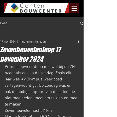
Post
Al het Nieuws
17 nov 2024
1 minuten om te lezen
Al het Nieuws
Zevenheuvelenloop 17
Olympus Nieuws
november 2024
Halve Marathon Nieuws
Prima loopweer dit jaar zowel bij de 7H-
Rundje Mill Nieuws
nacht als ook op de zondag. Zoals elk 
jaar was AV Olympus weer goed 
Kuilenloop Nieuws
vertegenwoordigd. Op zondag was er 
ook de nodige support van de leden die 
niet mee deden, mooi om te zien en mee 
te maken!
Zevenheuvelennacht 7 km