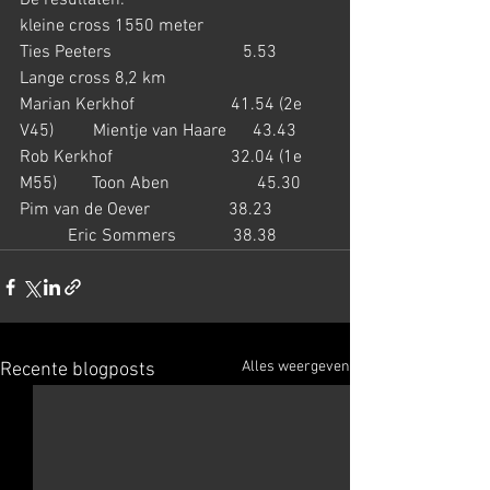
De resultaten:
kleine cross 1550 meter
Ties Peeters                              5.53
Lange cross 8,2 km
Marian Kerkhof                      41.54 (2e 
V45)         Mientje van Haare      43.43
Rob Kerkhof                           32.04 (1e 
M55)        Toon Aben                    45.30
Pim van de Oever                  38.23             
           Eric Sommers             38.38
Alles weergeven
Recente blogposts