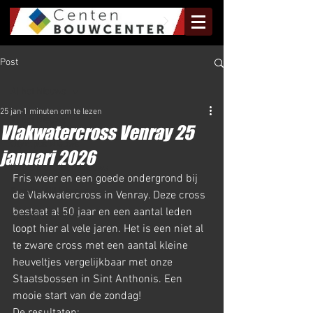
Post
Al het Nieuws
25 jan
1 minuten om te lezen
Al het Nieuws
Vlakwatercross Venray 25
Olympus Nieuws
januari 2026
Halve Marathon Nieuws
Fris weer en een goede ondergrond bij 
Rundje Mill Nieuws
de Vlakwatercross in Venray. Deze cross 
bestaat al 50 jaar en een aantal leden 
Kuilenloop Nieuws
loopt hier al vele jaren. Het is een niet al 
te zware cross met een aantal kleine 
heuveltjes vergelijkbaar met onze 
Staatsbossen in Sint Anthonis. Een 
mooie start van de zondag!