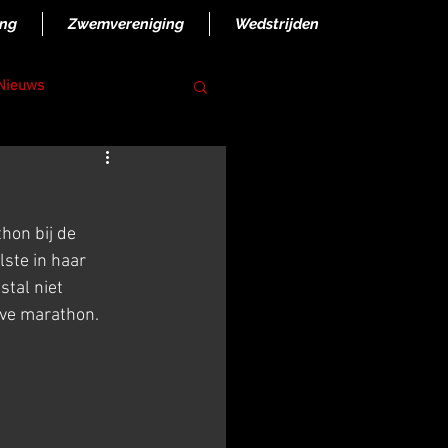
ing
Zwemvereniging
Wedstrijden
 Nieuws
on bij de 
ste in haar 
tal niet 
lve marathon. 