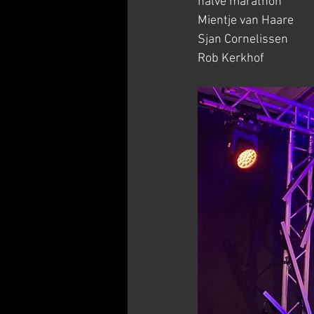
halve marathon
Mientje van Haare          
Sjan Cornelissen           
Rob Kerkhof                 