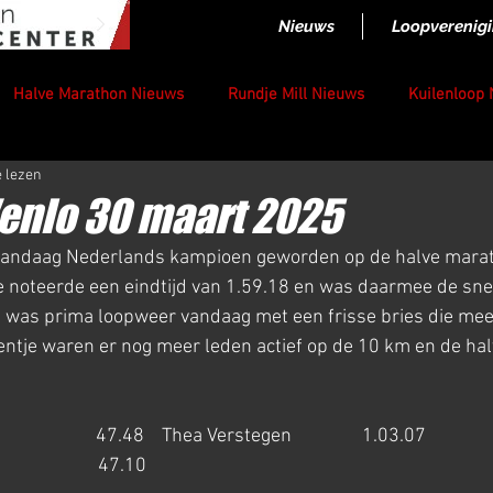
Nieuws
Loopverenig
Halve Marathon Nieuws
Rundje Mill Nieuws
Kuilenloop
e lezen
enlo 30 maart 2025
 vandaag Nederlands kampioen geworden op de halve marath
 noteerde een eindtijd van 1.59.18 en was daarmee de snel
et was prima loopweer vandaag met een frisse bries die mees
ntje waren er nog meer leden actief op de 10 km en de ha
                    47.48    Thea Verstegen                1.03.07
                   47.10