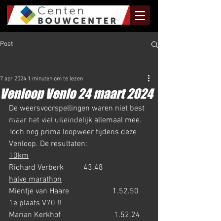
Post
Al het Nieuws
7 apr 2024
1 minuten om te lezen
Al het Nieuws
Venloop Venlo 24 maart 2024
Olympus Nieuws
De weersvoorspellingen waren niet best 
Halve Marathon Nieuws
maar het viel uiteindelijk allemaal mee. 
Toch nog prima loopweer tijdens deze 
Rundje Mill Nieuws
Venloop. De resultaten:
Kuilenloop Nieuws
10km
Richard Verberk          43.48
halve marathon
Mientje van Haare                      1.52.50  
1e plaats V70 !!
Marian Kerkhof                           1.52.24