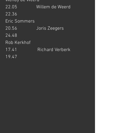
Wendy de Weerd                                
22.05                Willem de Weerd               
22.36
Eric Sommers                                    
20.56                Joris Zeegers                     
24.48
Rob Kerkhof                                       
17.41                 Richard Verberk                
19.47