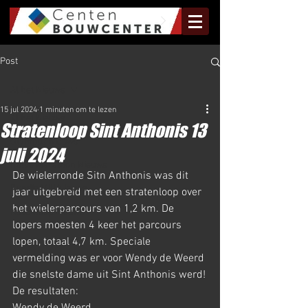
Post
Al het Nieuws
15 jul 2024
1 minuten om te lezen
Al het Nieuws
Stratenloop Sint Anthonis 13
Olympus Nieuws
juli 2024
Halve Marathon Nieuws
De wielerronde Sitn Anthonis was dit 
Rundje Mill Nieuws
jaar uitgebreid met een stratenloop over 
het wielerparcours van 1,2 km. De 
Kuilenloop Nieuws
lopers moesten 4 keer het parcours 
lopen, totaal 4,7 km. Speciale 
vermelding was er voor Wendy de Weerd 
die snelste dame uit Sint Anthonis werd!
De resultaten: