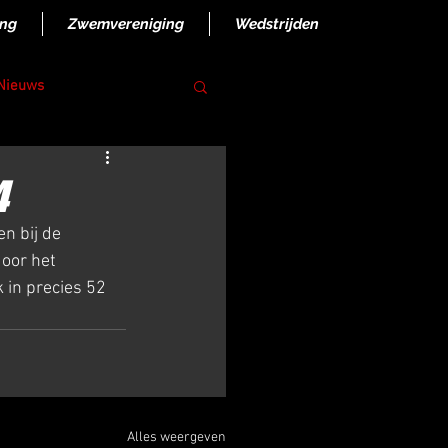
ing
Zwemvereniging
Wedstrijden
 Nieuws
4
n bij de 
oor het 
in precies 52 
Alles weergeven