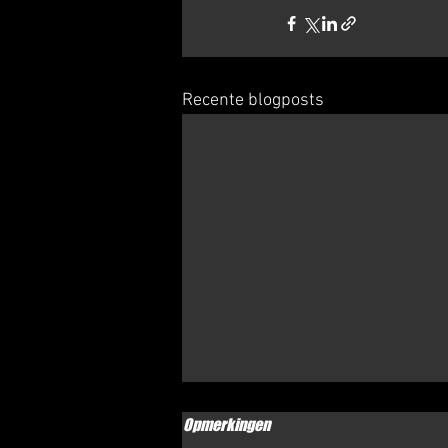
Recente blogposts
Stratenloop Sint Anthonis 12 juli
Opmerkingen
2026