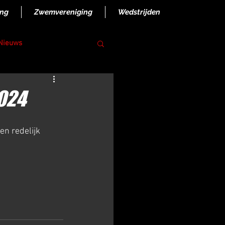
ing
Zwemvereniging
Wedstrijden
 Nieuws
2024
n redelijk 