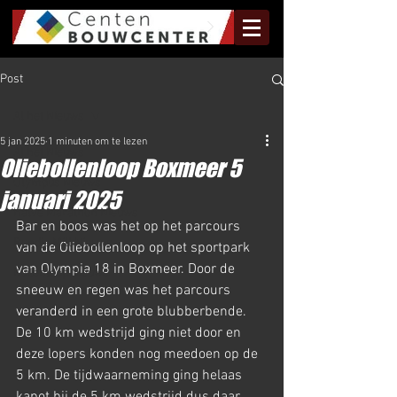
Post
Al het Nieuws
5 jan 2025
1 minuten om te lezen
Al het Nieuws
Oliebollenloop Boxmeer 5
Olympus Nieuws
januari 2025
Halve Marathon Nieuws
Bar en boos was het op het parcours 
Rundje Mill Nieuws
van de Oliebollenloop op het sportpark 
van Olympia 18 in Boxmeer. Door de 
Kuilenloop Nieuws
sneeuw en regen was het parcours 
veranderd in een grote blubberbende. 
De 10 km wedstrijd ging niet door en 
deze lopers konden nog meedoen op de 
5 km. De tijdwaarneming ging helaas 