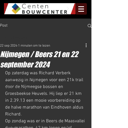
Post
Al het Nieuws
22 sep 2024
1 minuten om te lezen
Al het Nieuws
Nijmegen / Beers 21 en 22
Olympus Nieuws
september 2024
Halve Marathon Nieuws
Op zaterdag was Richard Verberk 
Rundje Mill Nieuws
aanwezig in Nijmegen voor een 21k trail 
door de Nijmeegse bossen en 
Kuilenloop Nieuws
Groesbeekse Heuvels. Hij liep er 21 km 
in 2.39.13 een mooie voorbereiding op 
de halve marathon van Eindhoven aldus 
Richard. 
Op zondag was er in Beers de Maasvallei 