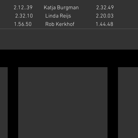
          2.12..39         Katja Burgman              2.32.49
        2.32.10          Linda Reijs                    2.20.03
         1.56.50           Rob Kerkhof                 1.44.48