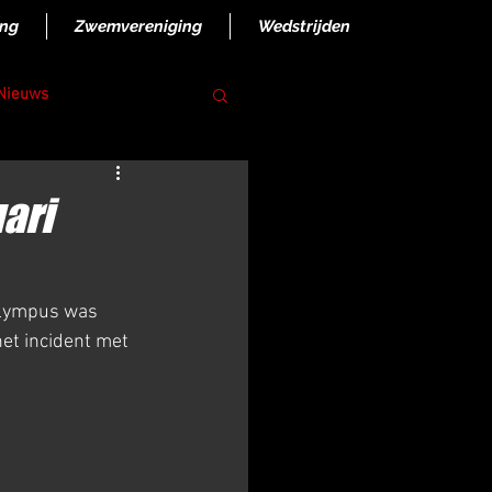
ing
Zwemvereniging
Wedstrijden
 Nieuws
ari
Olympus was 
et incident met 