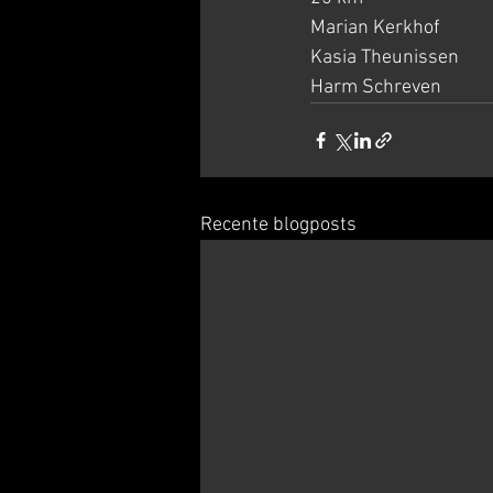
Marian Kerkhof             
Kasia Theunissen            
Harm Schreven              
Recente blogposts