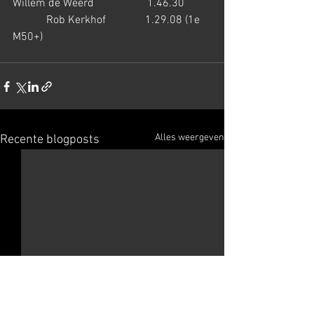
Willem de Weerd                   1.46.30         
            Rob Kerkhof              1.29.08 (1e 
M50+)
Alles weergeven
Recente blogposts