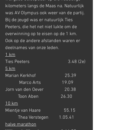
kilometers langs de Maas na. Natuurlijk 
was AV Olympus ook weer van de partij.
Bij de jeugd was er natuurlijk Ties 
Peeters, die het net niet lukte om de 
overwinning op te eisen op de 1 km.  
Ook op de andere afstanden waren er 
deelnames van onze leden.
1 km
Ties Peeters                                 3.48 (2e)
5 km
Marian Kerkhof                         25.39         
            Marco Arts                  19.09
Jorn van den Oever                  20.38          
           Toon Aben                   26.30
10 km
Mientje van Haare                    55.15          
           Thea Verstegen         1.05.41
halve marathon