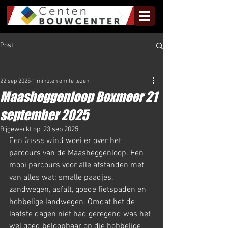
Post
Al het Nieuws
22 sep 2025
1 minuten om te lezen
Al het Nieuws
Maasheggenloop Boxmeer 21
Olympus Nieuws
september 2025
Halve Marathon Nieuws
Bijgewerkt op:
23 sep 2025
Rundje Mill Nieuws
Een frisse wind woei er over het 
parcours van de Maasheggenloop. Een 
Kuilenloop Nieuws
mooi parcours voor alle afstanden met 
van alles wat: smalle paadjes, 
zandwegen, asfalt, goede fietspaden en 
hobbelige landwegen. Omdat het de 
laatste dagen niet had geregend was het 
wel goed beloopbaar op die hobbelige 