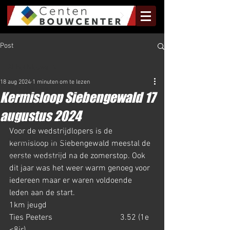
Post
Al het Nieuws
18 aug 2024
1 minuten om te lezen
Al het Nieuws
Kermisloop Siebengewald 17
Olympus Nieuws
augustus 2024
Halve Marathon Nieuws
Voor de wedstrijdlopers is de 
Rundje Mill Nieuws
kermisloop in Siebengewald meestal de 
eerste wedstrijd na de zomerstop. Ook 
Kuilenloop Nieuws
dit jaar was het weer warm genoeg voor 
iedereen maar er waren voldoende 
leden aan de start. 
1km jeugd 
Ties Peeters                                 3.52 (1e 