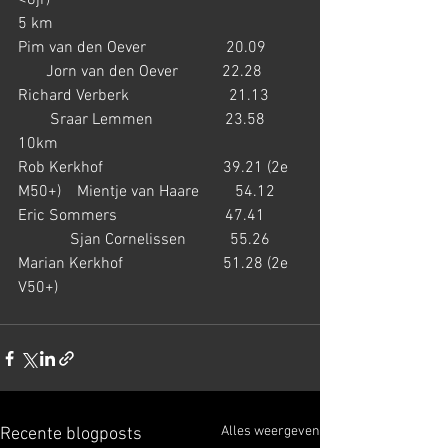
<8jr)
5 km
Pim van den Oever                    20.09         
       Jorn van den Oever           22.28
Richard Verberk                         21.13        
        Sraar Lemmen                  23.58
10km
Rob Kerkhof                              39.21 (2e 
M50+)    Mientje van Haare         54.12
Eric Sommers                           47.41         
             Sjan Cornelissen           55.26
Marian Kerkhof                         51.28 (2e 
V50+)
Alles weergeven
Recente blogposts