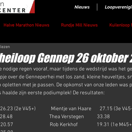
Nieuws
Loopverenig
Halve Marathon Nieuws
Rundje Mill Nieuws
Kuilenloop
 lezen
eiloop Gennep 26 oktober 
 nodige regen vooraf, maar tijdens de wedstrijd was het ge
oopje over de Genneperhei met los zand, kleine heuveltjes, s
en opletten met je passen. De opkomst van onze leden was 
 haalde zijn eerste podiumplek! De resultaten:
  26.23 (2e V45+)             Mientje van Haare       27.15 (3e V45
48                               Thea Verstegen           33.38
7                               Rob Kerkhof                19.31 (1e M45+