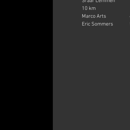
Sraar Lemmen           
10 km
Marco Arts                 
Eric Sommers              50.