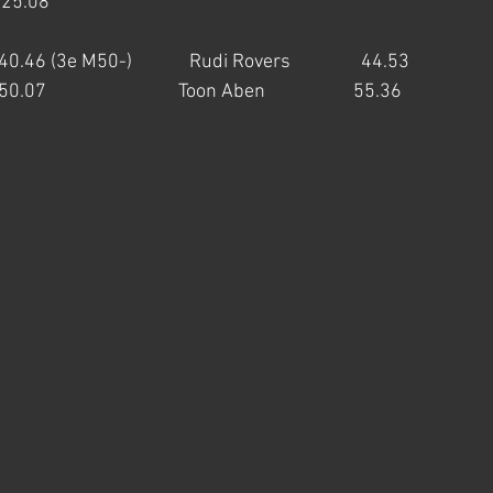
  25.08
   40.46 (3e M50-)             Rudi Rovers                44.53
07                              Toon Aben                    55.36