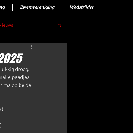
ing
Zwemvereniging
Wedstrijden
 Nieuws
2025
lukkig droog. 
malle paadjes 
prima op beide 
+)
)