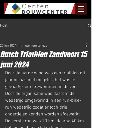
Post
Al het Nieuws
20 jun 2024
1 minuten om te lezen
Al het Nieuws
Dutch Triathlon Zandvoort 15
Olympus Nieuws
juni 2024
Halve Marathon Nieuws
Door de harde wind was een triathlon dit 
Rundje Mill Nieuws
jaar helaas niet mogelijk, het was te 
gevaarlijk om te zwemmen in de zee. 
Kuilenloop Nieuws
Door de organisatie was daarom de 
wedstrijd omgevormd in een run-bike-
run wedstrijd zodat er toch drie 
onderdelen konden worden afgewerkt. 
De eerste run was 10 km, daarna 40 km 