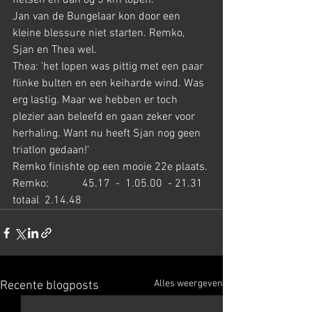
fietsen en dan og 5 km lopen.
Jan van de Bungelaar kon door een 
kleine blessure niet starten. Remko, 
Sjan en Thea wel. 
Thea: 'het lopen was pittig met een paar 
flinke bulten en een keiharde wind. Was 
erg lastig. Maar we hebben er toch 
plezier aan beleefd en gaan zeker voor 
herhaling. Want nu heeft Sjan nog geen 
triatlon gedaan!'
Remko finishte op een mooie 22e plaats.
Remko:            45.17  -  1.05.00  - 21.31  
totaal  2.14.48
Alles weergeven
Recente blogposts