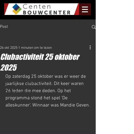
Post
Al het Nieuws
26 okt 2025
1 minuten om te lezen
Al het Nieuws
Clubactiviteit 25 oktober
Olympus Nieuws
2025
Halve Marathon Nieuws
Op zaterdag 25 oktober was er weer de 
Rundje Mill Nieuws
jaarlijkse clubactiviteit. Dit keer waren 
26 leden die mee deden. Op het 
Kuilenloop Nieuws
programma stond het spel 'De 
alleskunner'. Winnaar was Mandie Geven.