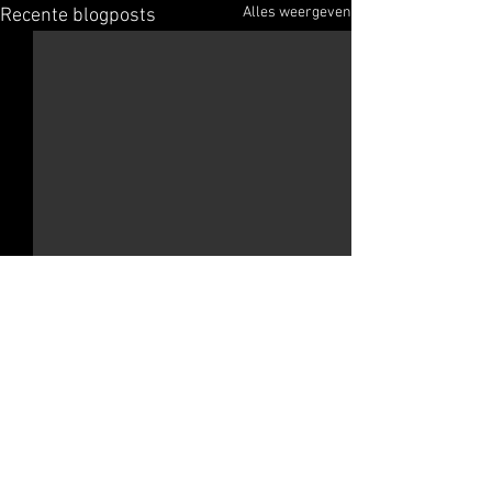
Alles weergeven
Recente blogposts
Opmerkingen