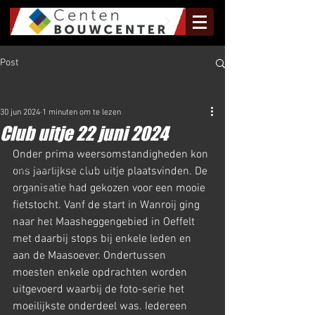
Post
Al het Nieuws
30 jun 2024
1 minuten om te lezen
Al het Nieuws
Club uitje 22 juni 2024
Olympus Nieuws
Onder prima weersomstandigheden kon 
Halve Marathon Nieuws
ons jaarlijkse club uitje plaatsvinden. De 
organisatie had gekozen voor een mooie 
Rundje Mill Nieuws
fietstocht. Vanf de start in Wanroij ging 
Kuilenloop Nieuws
naar het Maasheggengebied in Oeffelt 
met daarbij stops bij enkele leden en 
aan de Maasoever. Ondertussen 
moesten enkele opdrachten worden 
uitgevoerd waarbij de foto-serie het 
moeilijkste onderdeel was. Iedereen 