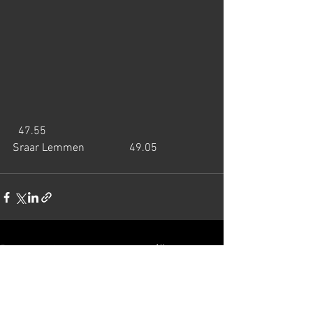
  47.55
Sraar Lemmen                49.05
Alles weergeven
Recente blogposts