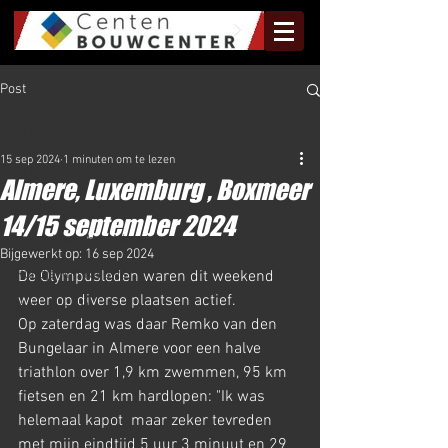
Post
Al het Nieuws
15 sep 2024
1 minuten om te lezen
Al het Nieuws
Almere, Luxemburg , Boxmeer
Olympus Nieuws
14/15 september 2024
Halve Marathon Nieuws
Bijgewerkt op:
16 sep 2024
Rundje Mill Nieuws
De Olympusleden waren dit weekend 
weer op diverse plaatsen actief. 
Kuilenloop Nieuws
Op zaterdag was daar Remko van den 
Bungelaar in Almere voor een halve 
triathlon over 1,9 km zwemmen, 95 km 
fietsen en 21 km hardlopen: "Ik was 
helemaal kapot  maar zeker tevreden 
met mijn eindtijd 5 uur 3 minuut en 29 