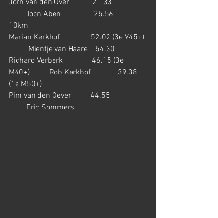
Jorn van den Over            21.33                  
         Toon Aben                 25.56
10km
Marian Kerkhof                52.02 (3e V45+) 
          Mientje van Haare    54.30
Richard Verberk               46.15 (3e 
M40+)          Rob Kerkhof              39.38 
(1e M50+)
Pim van den Oever          44.55                   
         Eric Sommers        