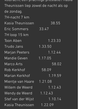
volbracht, een prachtige prestatie!! Kasia 
Theunissen liep zowel de nacht als op 
de zondag.
7H-nacht 7 km
Kasia Theunissen                 38.55            
Eric Sommers           33.47
7H loop 15 km
Toon Aben                           1.23.33           
Trudo Jans                1.33.50
Marjan Peeters                   1.12.44           
Mandie Geven           1.17.05
Marco Arts                              58.02          
Rob Kerkhof                 58.09
Marian Kerkhof                   1.19.59          
Mientje van Haare     1.21.08
Willem de Weerd                1.12.43           
Wendy de Weerd        1.12.43
Stef van der Wijst               1.10.14          
Kasia Theunissen       1.22.09