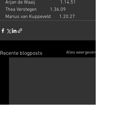
Arjan de Waaij                     1.14.51         
Thea Verstegen           1.36.09
Marius van Kuppeveld       1.20.27
Alles weergeven
Recente blogposts