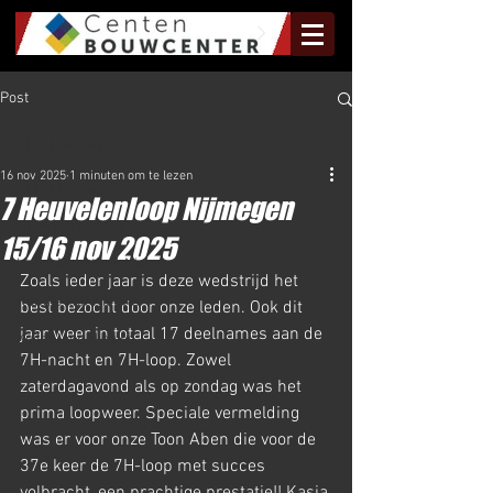
Post
Al het Nieuws
16 nov 2025
1 minuten om te lezen
Al het Nieuws
7 Heuvelenloop Nijmegen
Olympus Nieuws
15/16 nov 2025
Halve Marathon Nieuws
Zoals ieder jaar is deze wedstrijd het 
Rundje Mill Nieuws
best bezocht door onze leden. Ook dit 
jaar weer in totaal 17 deelnames aan de 
Kuilenloop Nieuws
7H-nacht en 7H-loop. Zowel 
zaterdagavond als op zondag was het 
prima loopweer. Speciale vermelding 
was er voor onze Toon Aben die voor de 
37e keer de 7H-loop met succes 