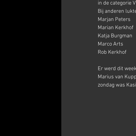
in de categorie V
Bij anderen lukt
Marjan Peters       
Marian Kerkhof       
Katja Burgman       
Marco Arts            
Rob Kerkhof           
Er werd dit week
Marius van Kuppe
zondag was Kasia