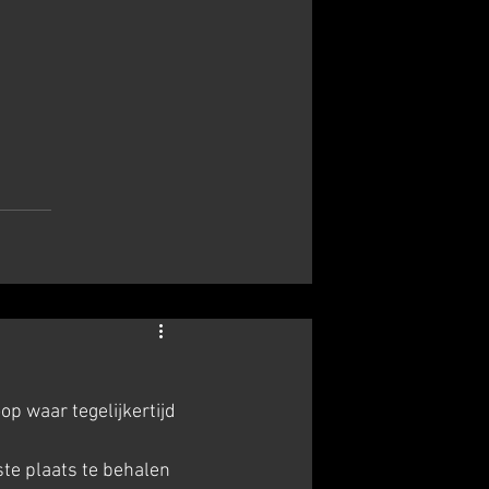
op waar tegelijkertijd 
te plaats te behalen 