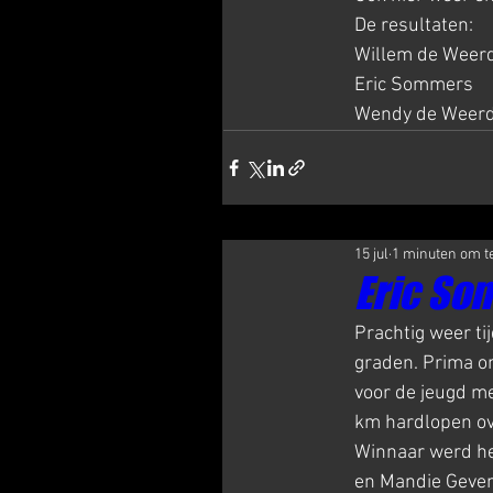
De resultaten:
Willem de Weerd
Eric Sommers    
Wendy de Weerd
15 jul
1 minuten om t
Eric So
Prachtig weer t
graden. Prima om
voor de jeugd m
km hardlopen ove
Winnaar werd he
en Mandie Geven 