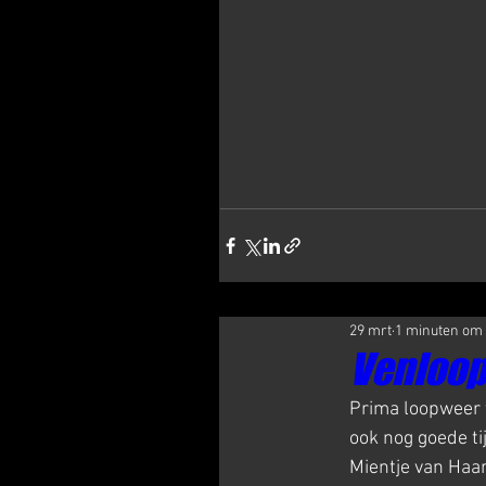
29 mrt
1 minuten om 
Venloop
Prima loopweer t
ook nog goede t
Mientje van Haar