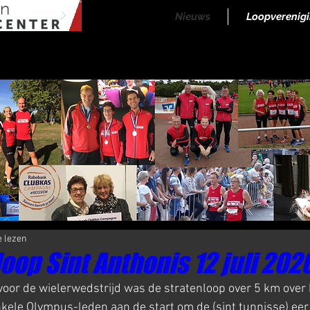
Nieuws
Loopverenig
Halve Marathon Nieuws
Rundje Mill Nieuws
Kuilenloop
e lezen
oop Sint Anthonis 12 juli 202
voor de wielerwedstrijd was de stratenloop over 5 km over 
kele Olympus-leden aan de start om de (sint tunnisse) eer