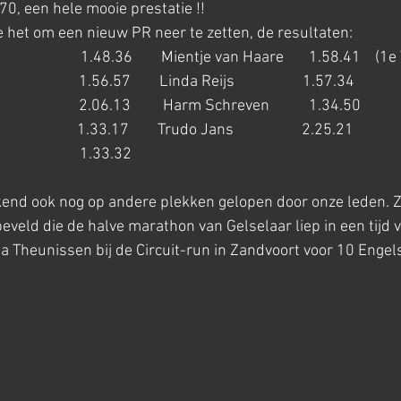
70, een hele mooie prestatie !! 
e het om een nieuw PR neer te zetten, de resultaten:
                    1.48.36        Mientje van Haare       1.58.41    (1
                 1.56.57        Linda Reijs                   1.57.34
                  2.06.13         Harm Schreven           1.34.50
                    1.33.17        Trudo Jans                   2.25.21
                   1.33.32
end ook nog op andere plekken gelopen door onze leden. Z
veld die de halve marathon van Gelselaar liep in een tijd 
 Theunissen bij de Circuit-run in Zandvoort voor 10 Engels