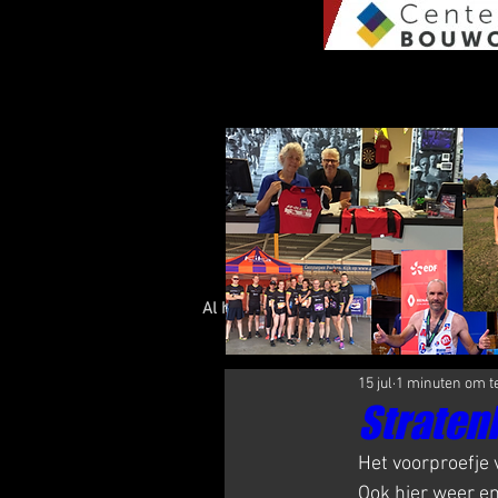
Al het Nieuws
Olympus Nieuws
15 jul
1 minuten om t
Stratenl
Het voorproefje 
Ook hier weer en