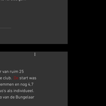
 van ruim 25 
e club.
  De
 start was 
wemmen en nog 4,7 
's als individueel.
o van de Bungelaar 