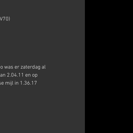
e V70)
o was er zaterdag al 
van 2.04.11 en op 
e mijl in 1.36.17