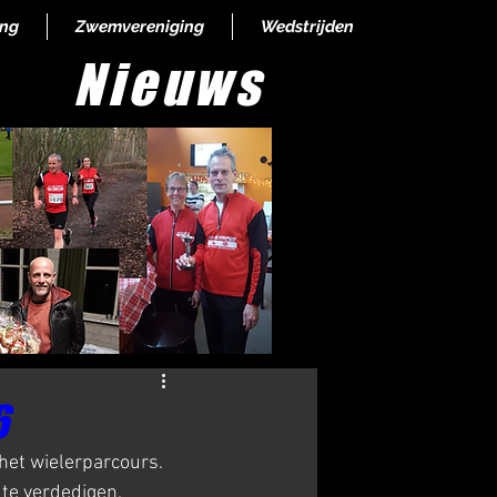
ing
Zwemvereniging
Wedstrijden
Nieuws
 Nieuws
6
het wielerparcours.
 te verdedigen.